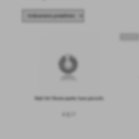
NUOVO
Nail Art Stone punto luce piccolo
€ 8,17