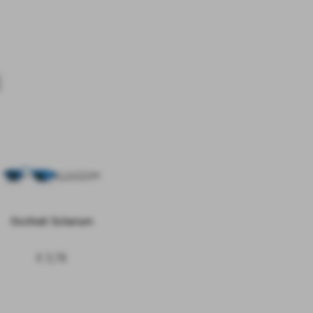
Occhiali Solarium
€ 3,78