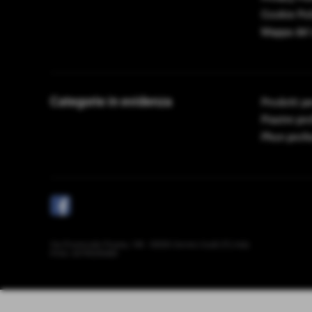
Cookie Pol
Mappa del 
Categorie in evidenza
Prodotti pe
Piastre pro
Phon profe
Via Provinciale Pisana, 148 - 50050 Cerreto Guidi (Fi) Italy
P.IVA: 03799290485