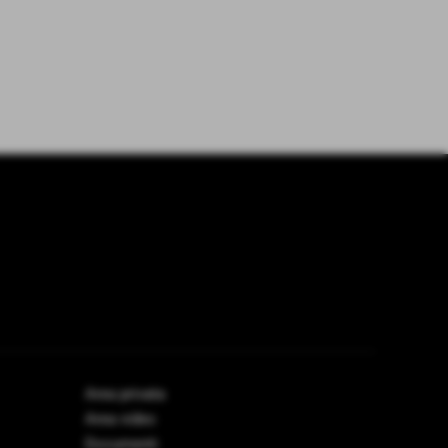
Area privata
Area video
Documenti