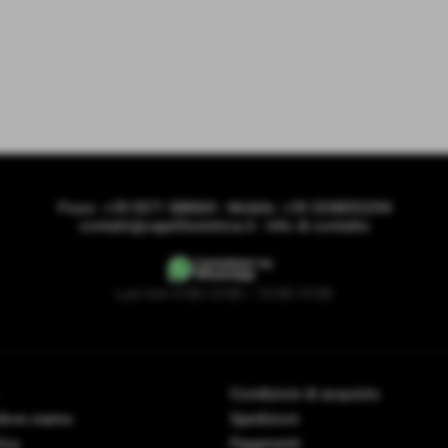
Fisso:
+39 0571 588069
- Mobile:
+39 3338053294
contatti@capelliestetica.it
-
Info di contatto
Lun-Ven 9:00-13:00 / 15:00-19:00
Condizioni di acquisto
 dove siamo
Spedizioni
licy
Pagamenti