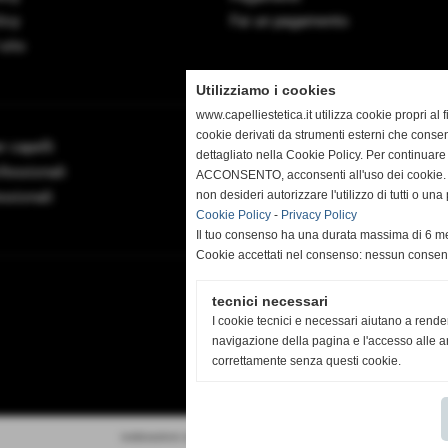
icy
Fai un pagamento
sito
Utilizziamo i cookies
www.capelliestetica.it utilizza cookie propri al
cookie derivati da strumenti esterni che consen
r capelli
Prodotti per estetica
dettagliato nella Cookie Policy. Per continuare
fessionali
Manicure e Pedicure
ACCONSENTO, acconsenti all'uso dei cookie. I
ssionali
non desideri autorizzare l'utilizzo di tutti o u
Linea Ricostruzione Unghie
Cookie Policy
-
Privacy Policy
Il tuo consenso ha una durata massima di 6 me
Cookie accettati nel consenso: nessun conse
tecnici necessari
I cookie tecnici e necessari aiutano a rende
navigazione della pagina e l'accesso alle ar
correttamente senza questi cookie.
realizzazione siti web www.centroufficioweb.it