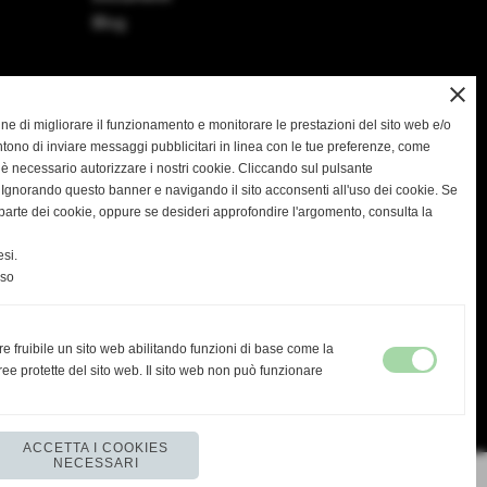
Blog
close
 fine di migliorare il funzionamento e monitorare le prestazioni del sito web e/o
tono di inviare messaggi pubblicitari in linea con le tue preferenze, come
Nuovi arrivi
 è necessario autorizzare i nostri cookie. Cliccando sul pulsante
Biacrè
gnorando questo banner e navigando il sito acconsenti all'uso dei cookie. Se
na parte dei cookie, oppure se desideri approfondire l'argomento, consulta la
Morocutti
si.
nso
re fruibile un sito web abilitando funzioni di base come la
ee protette del sito web. Il sito web non può funzionare
ACCETTA I COOKIES
WhatsApp
NECESSARI