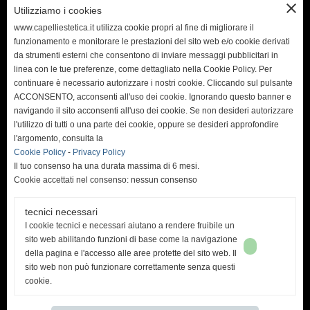
close
Utilizziamo i cookies
Manicure e Pedicure
www.capelliestetica.it utilizza cookie propri al fine di migliorare il
Linea Ricostruzione Unghie
funzionamento e monitorare le prestazioni del sito web e/o cookie derivati
da strumenti esterni che consentono di inviare messaggi pubblicitari in
Nuovi arrivi
linea con le tue preferenze, come dettagliato nella Cookie Policy. Per
Biacrè
continuare è necessario autorizzare i nostri cookie. Cliccando sul pulsante
ACCONSENTO, acconsenti all'uso dei cookie. Ignorando questo banner e
Morocutti
navigando il sito acconsenti all'uso dei cookie. Se non desideri autorizzare
l'utilizzo di tutti o una parte dei cookie, oppure se desideri approfondire
l'argomento, consulta la
Cookie Policy
-
Privacy Policy
Il tuo consenso ha una durata massima di 6 mesi.
Cookie accettati nel consenso: nessun consenso
tecnici necessari
I cookie tecnici e necessari aiutano a rendere fruibile un
sito web abilitando funzioni di base come la navigazione
della pagina e l'accesso alle aree protette del sito web. Il
Via Provinciale Pisana, 148 - 50050 Cerreto Guidi (Fi) Italy
sito web non può funzionare correttamente senza questi
P.IVA: 03799290485
cookie.