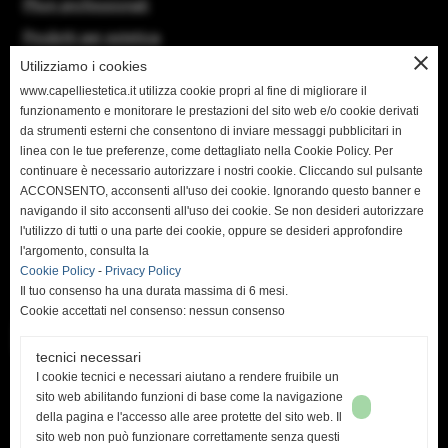
Phon professionali
Prodotti per estetica
close
Utilizziamo i cookies
Manicure e Pedicure
www.capelliestetica.it utilizza cookie propri al fine di migliorare il
Linea Ricostruzione Unghie
funzionamento e monitorare le prestazioni del sito web e/o cookie derivati
da strumenti esterni che consentono di inviare messaggi pubblicitari in
Nuovi arrivi
linea con le tue preferenze, come dettagliato nella Cookie Policy. Per
Biacrè
continuare è necessario autorizzare i nostri cookie. Cliccando sul pulsante
ACCONSENTO, acconsenti all'uso dei cookie. Ignorando questo banner e
Morocutti
navigando il sito acconsenti all'uso dei cookie. Se non desideri autorizzare
l'utilizzo di tutti o una parte dei cookie, oppure se desideri approfondire
l'argomento, consulta la
Cookie Policy
-
Privacy Policy
Il tuo consenso ha una durata massima di 6 mesi.
Cookie accettati nel consenso: nessun consenso
tecnici necessari
I cookie tecnici e necessari aiutano a rendere fruibile un
sito web abilitando funzioni di base come la navigazione
della pagina e l'accesso alle aree protette del sito web. Il
Via Provinciale Pisana, 148 - 50050 Cerreto Guidi (Fi) Italy
sito web non può funzionare correttamente senza questi