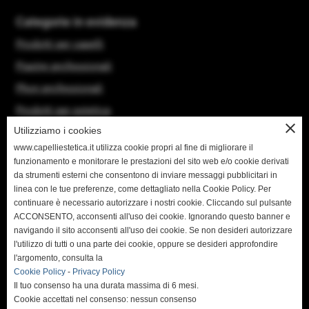
Categorie in evidenza
Prodotti per capelli
Piastre professionali
Phon professionali
Prodotti per estetica
close
Utilizziamo i cookies
Manicure e Pedicure
www.capelliestetica.it utilizza cookie propri al fine di migliorare il
Linea Ricostruzione Unghie
funzionamento e monitorare le prestazioni del sito web e/o cookie derivati
da strumenti esterni che consentono di inviare messaggi pubblicitari in
Nuovi arrivi
linea con le tue preferenze, come dettagliato nella Cookie Policy. Per
Biacrè
continuare è necessario autorizzare i nostri cookie. Cliccando sul pulsante
ACCONSENTO, acconsenti all'uso dei cookie. Ignorando questo banner e
Morocutti
navigando il sito acconsenti all'uso dei cookie. Se non desideri autorizzare
l'utilizzo di tutti o una parte dei cookie, oppure se desideri approfondire
l'argomento, consulta la
Cookie Policy
-
Privacy Policy
Il tuo consenso ha una durata massima di 6 mesi.
Cookie accettati nel consenso: nessun consenso