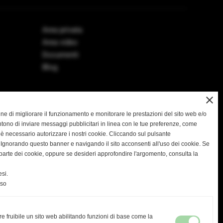
Area privata
Area video
Documenti
Blog
close
 fine di migliorare il funzionamento e monitorare le prestazioni del sito web e/o
tono di inviare messaggi pubblicitari in linea con le tue preferenze, come
Nuovi arrivi
 è necessario autorizzare i nostri cookie. Cliccando sul pulsante
Biacrè
gnorando questo banner e navigando il sito acconsenti all'uso dei cookie. Se
na parte dei cookie, oppure se desideri approfondire l'argomento, consulta la
Morocutti
si.
nso
re fruibile un sito web abilitando funzioni di base come la