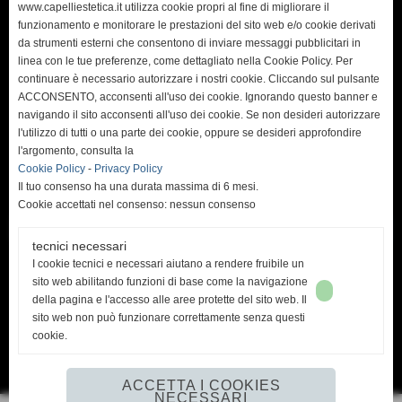
www.capelliestetica.it utilizza cookie propri al fine di migliorare il
Linea Ricostruzione Unghie
funzionamento e monitorare le prestazioni del sito web e/o cookie derivati
da strumenti esterni che consentono di inviare messaggi pubblicitari in
Nuovi arrivi
linea con le tue preferenze, come dettagliato nella Cookie Policy. Per
Biacrè
continuare è necessario autorizzare i nostri cookie. Cliccando sul pulsante
ACCONSENTO, acconsenti all'uso dei cookie. Ignorando questo banner e
Morocutti
navigando il sito acconsenti all'uso dei cookie. Se non desideri autorizzare
l'utilizzo di tutti o una parte dei cookie, oppure se desideri approfondire
l'argomento, consulta la
Cookie Policy
-
Privacy Policy
Il tuo consenso ha una durata massima di 6 mesi.
Cookie accettati nel consenso: nessun consenso
tecnici necessari
I cookie tecnici e necessari aiutano a rendere fruibile un
sito web abilitando funzioni di base come la navigazione
della pagina e l'accesso alle aree protette del sito web. Il
Via Provinciale Pisana, 148 - 50050 Cerreto Guidi (Fi) Italy
sito web non può funzionare correttamente senza questi
P.IVA: 03799290485
cookie.
ACCETTA I COOKIES
WhatsApp
NECESSARI