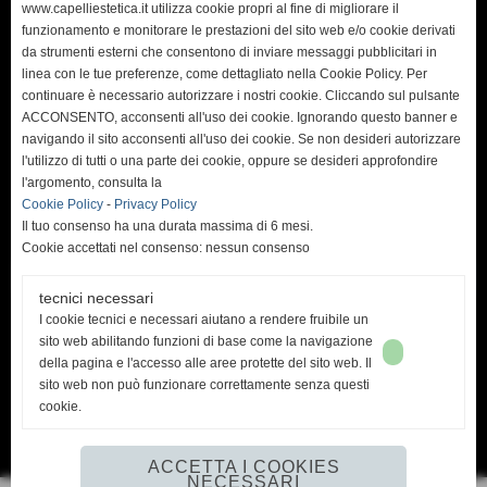
www.capelliestetica.it utilizza cookie propri al fine di migliorare il
Linea Ricostruzione Unghie
funzionamento e monitorare le prestazioni del sito web e/o cookie derivati
da strumenti esterni che consentono di inviare messaggi pubblicitari in
Nuovi arrivi
linea con le tue preferenze, come dettagliato nella Cookie Policy. Per
Biacrè
continuare è necessario autorizzare i nostri cookie. Cliccando sul pulsante
ACCONSENTO, acconsenti all'uso dei cookie. Ignorando questo banner e
Morocutti
navigando il sito acconsenti all'uso dei cookie. Se non desideri autorizzare
l'utilizzo di tutti o una parte dei cookie, oppure se desideri approfondire
l'argomento, consulta la
Cookie Policy
-
Privacy Policy
Il tuo consenso ha una durata massima di 6 mesi.
Cookie accettati nel consenso: nessun consenso
tecnici necessari
I cookie tecnici e necessari aiutano a rendere fruibile un
sito web abilitando funzioni di base come la navigazione
della pagina e l'accesso alle aree protette del sito web. Il
Via Provinciale Pisana, 148 - 50050 Cerreto Guidi (Fi) Italy
sito web non può funzionare correttamente senza questi
P.IVA: 03799290485
cookie.
ACCETTA I COOKIES
WhatsApp
NECESSARI