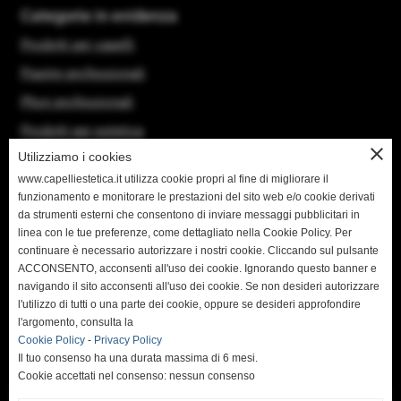
Categorie in evidenza
Prodotti per capelli
Piastre professionali
Phon professionali
Prodotti per estetica
close
Utilizziamo i cookies
Manicure e Pedicure
www.capelliestetica.it utilizza cookie propri al fine di migliorare il
Linea Ricostruzione Unghie
funzionamento e monitorare le prestazioni del sito web e/o cookie derivati
da strumenti esterni che consentono di inviare messaggi pubblicitari in
Nuovi arrivi
linea con le tue preferenze, come dettagliato nella Cookie Policy. Per
Biacrè
continuare è necessario autorizzare i nostri cookie. Cliccando sul pulsante
ACCONSENTO, acconsenti all'uso dei cookie. Ignorando questo banner e
Morocutti
navigando il sito acconsenti all'uso dei cookie. Se non desideri autorizzare
l'utilizzo di tutti o una parte dei cookie, oppure se desideri approfondire
l'argomento, consulta la
Cookie Policy
-
Privacy Policy
Il tuo consenso ha una durata massima di 6 mesi.
Cookie accettati nel consenso: nessun consenso